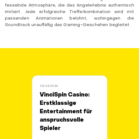
fesselnde Atmosphäre, die das Angelerlebnis authentisch
imitiert. Jede erfolgreiche Trefferkombination wird mit
passenden Animationen belohnt, wohingegen die
Soundtrack unauffällig das Gaming-Geschehen begleitet.
08.04.2026
VinciSpin Casino:
Erstklassige
Entertainment für
anspruchsvolle
Spieler