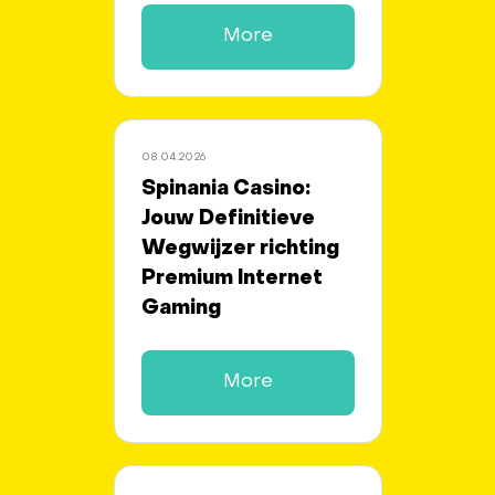
More
08.04.2026
Spinania Casino:
Jouw Definitieve
Wegwijzer richting
Premium Internet
Gaming
More