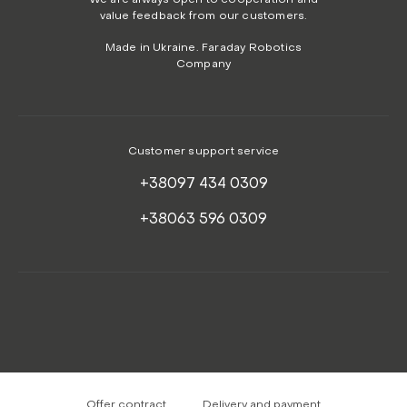
We are always open to cooperation and
value feedback from our customers.
Made in Ukraine. Faraday Robotics
Company
Customer support service
+38097 434 0309
+38063 596 0309
Offer contract
Delivery and payment