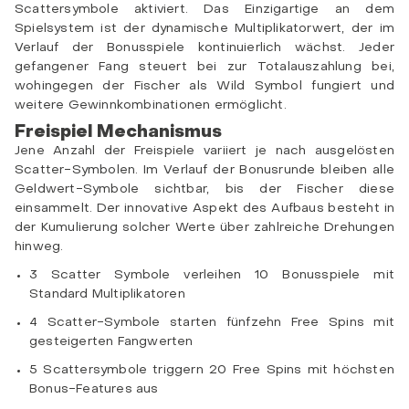
Scattersymbole aktiviert. Das Einzigartige an dem
Spielsystem ist der dynamische Multiplikatorwert, der im
Verlauf der Bonusspiele kontinuierlich wächst. Jeder
gefangener Fang steuert bei zur Totalauszahlung bei,
wohingegen der Fischer als Wild Symbol fungiert und
weitere Gewinnkombinationen ermöglicht.
Freispiel Mechanismus
Jene Anzahl der Freispiele variiert je nach ausgelösten
Scatter-Symbolen. Im Verlauf der Bonusrunde bleiben alle
Geldwert-Symbole sichtbar, bis der Fischer diese
einsammelt. Der innovative Aspekt des Aufbaus besteht in
der Kumulierung solcher Werte über zahlreiche Drehungen
hinweg.
3 Scatter Symbole verleihen 10 Bonusspiele mit
Standard Multiplikatoren
4 Scatter-Symbole starten fünfzehn Free Spins mit
gesteigerten Fangwerten
5 Scattersymbole triggern 20 Free Spins mit höchsten
Bonus-Features aus