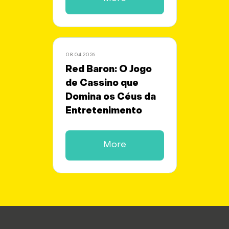
08.04.2026
Red Baron: O Jogo
de Cassino que
Domina os Céus da
Entretenimento
More