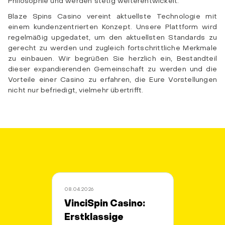
Philosophie und werden stetig weiterentwickelt.
Blaze Spins Casino vereint aktuellste Technologie mit
einem kundenzentrierten Konzept. Unsere Plattform wird
regelmäßig upgedatet, um den aktuellsten Standards zu
gerecht zu werden und zugleich fortschrittliche Merkmale
zu einbauen. Wir begrüßen Sie herzlich ein, Bestandteil
dieser expandierenden Gemeinschaft zu werden und die
Vorteile einer Casino zu erfahren, die Eure Vorstellungen
nicht nur befriedigt, vielmehr übertrifft.
08.04.2026
VinciSpin Casino:
Erstklassige