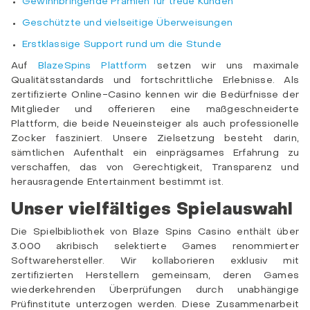
Gewinnbringende Prämien für treue Kunden
Geschützte und vielseitige Überweisungen
Erstklassige Support rund um die Stunde
Auf
BlazeSpins Plattform
setzen wir uns maximale
Qualitätsstandards und fortschrittliche Erlebnisse. Als
zertifizierte Online-Casino kennen wir die Bedürfnisse der
Mitglieder und offerieren eine maßgeschneiderte
Plattform, die beide Neueinsteiger als auch professionelle
Zocker fasziniert. Unsere Zielsetzung besteht darin,
sämtlichen Aufenthalt ein einprägsames Erfahrung zu
verschaffen, das von Gerechtigkeit, Transparenz und
herausragende Entertainment bestimmt ist.
Unser vielfältiges Spielauswahl
Die Spielbibliothek von Blaze Spins Casino enthält über
3.000 akribisch selektierte Games renommierter
Softwarehersteller. Wir kollaborieren exklusiv mit
zertifizierten Herstellern gemeinsam, deren Games
wiederkehrenden Überprüfungen durch unabhängige
Prüfinstitute unterzogen werden. Diese Zusammenarbeit