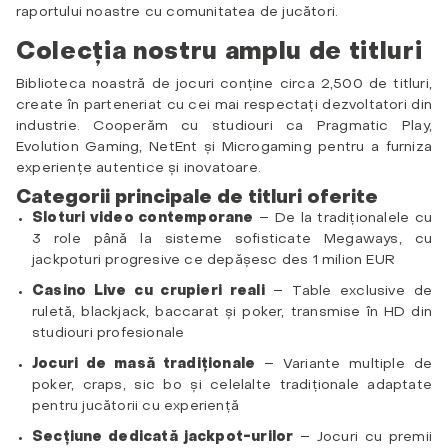
raportului noastre cu comunitatea de jucători.
Colecția nostru amplu de titluri
Biblioteca noastră de jocuri conține circa 2,500 de titluri,
create în parteneriat cu cei mai respectați dezvoltatori din
industrie. Cooperăm cu studiouri ca Pragmatic Play,
Evolution Gaming, NetEnt și Microgaming pentru a furniza
experiențe autentice și inovatoare.
Categorii principale de titluri oferite
Sloturi video contemporane
– De la tradiționalele cu
3 role până la sisteme sofisticate Megaways, cu
jackpoturi progresive ce depășesc des 1 milion EUR
Casino Live cu crupieri reali
– Table exclusive de
ruletă, blackjack, baccarat și poker, transmise în HD din
studiouri profesionale
Jocuri de masă tradiționale
– Variante multiple de
poker, craps, sic bo și celelalte tradiționale adaptate
pentru jucătorii cu experiență
Secțiune dedicată jackpot-urilor
– Jocuri cu premii