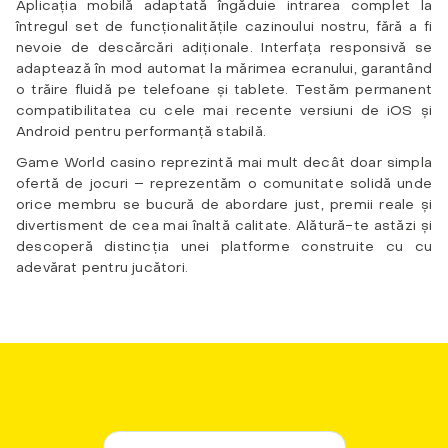
Aplicația mobilă adaptată îngăduie intrarea complet la
întregul set de funcționalitățile cazinoului nostru, fără a fi
nevoie de descărcări adiționale. Interfața responsivă se
adaptează în mod automat la mărimea ecranului, garantând
o trăire fluidă pe telefoane și tablete. Testăm permanent
compatibilitatea cu cele mai recente versiuni de iOS și
Android pentru performanță stabilă.
Game World casino reprezintă mai mult decât doar simpla
ofertă de jocuri – reprezentăm o comunitate solidă unde
orice membru se bucură de abordare just, premii reale și
divertisment de cea mai înaltă calitate. Alătură-te astăzi și
descoperă distincția unei platforme construite cu cu
adevărat pentru jucători.