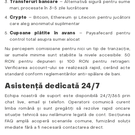
Transferuri bancare
– Alternativă sigură pentru sume
mari, procesate în 3-5 zile lucrătoare
Crypto
– Bitcoin, Ethereum și Litecoin pentru jucătorii
care aleg anonimatul suplimentar
Cupoane plătite în avans
– Paysafecard pentru
control total asupra sumei alocat
Nu percepem comisioane pentru nici un tip de tranzacție,
iar sumele minime sunt stabilite la nivele accesibile: 50
RON pentru depuneri și 100 RON pentru retrageri.
Verificarea account-ului se realizează rapid, cerând acte
standard conform reglementărilor anti-spălare de bani.
Asistență dedicată 24/7
Echipa noastră de suport este disponibilă 24/7/365 prin
chat live, email și telefon. Operatorii comunică curent
limba română și sunt pregătiți să rezolve rapid oricare
situație tehnică sau nelămurire legată de cont. Secțiunea
FAQ amplă acoperă scenariile comune, furnizând soluții
imediate fără a fi necesară contactarea direct.