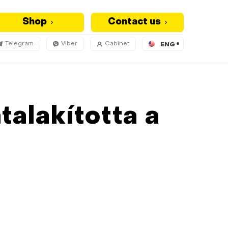
Shop
Contact us
Telegram
Viber
Cabinet
ENG
talakította a