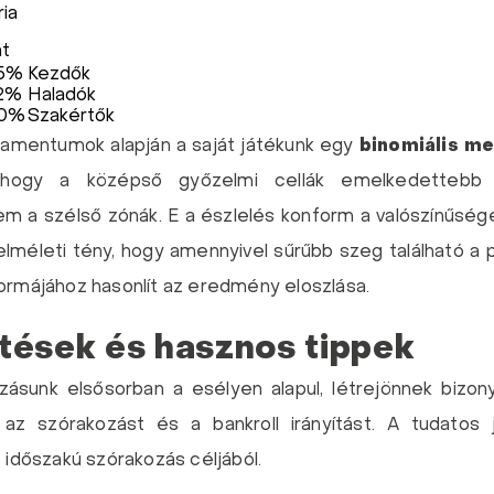
ria
at
.5%
Kezdők
.2%
Haladók
.0%
Szakértők
amentumok alapján a saját játékunk egy
binomiális m
 hogy a középső győzelmi cellák emelkedettebb es
m a szélső zónák. E a észlelés konform a valószínűsége
lméleti tény, hogy amennyivel sűrűbb szeg található a p
formájához hasonlít az eredmény eloszlása.
tések és hasznos tippek
zásunk elsősorban a esélyen alapul, létrejönnek bizon
k az szórakozást és a bankroll irányítást. A tudatos
s időszakú szórakozás céljából.