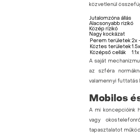
közvetlenül összefüg
Jutalomzóna állás
Alacsonyabb rizikó
Közép rizikó
Nagy kockázat
Perem területek
2x 
Köztes területek
1.5
Középső cellák
1.1x
A saját mechanizmus
az szféra normákn
valamennyi futtatás
Mobilos é
A mi koncepcióink h
vagy okostelefon
tapasztalatot működé