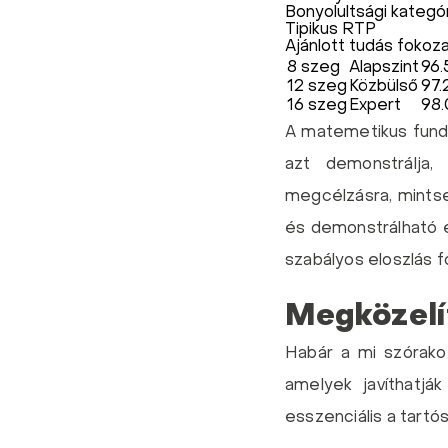
Bonyolultsági kategó
Tipikus RTP
Ajánlott tudás fokoz
8 szeg
Alapszint
96
12 szeg
Közbülső
97
16 szeg
Expert
98
A matemetikus fund
azt demonstrálja,
megcélzásra, mintse
és demonstrálható e
szabályos eloszlás 
Megközelí
Habár a mi szórako
amelyek javíthatjá
esszenciális a tartó