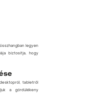
s összhangban legyen
a biztosítja, hogy
zése
esktopról, tabletről
ljuk a gördülékeny