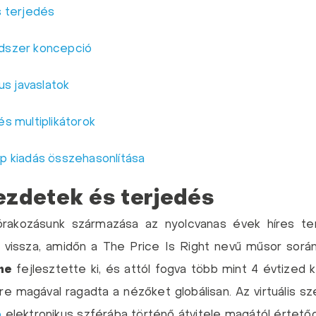
s terjedés
dszer koncepció
us javaslatok
s multiplikátorok
p kiadás összehasonlítása
ezdetek és terjedés
zórakozásunk származása az nyolcvanas évek híres ten
vissza, amidőn a The Price Is Right nevű műsor során
ne
fejlesztette ki, és attól fogva több mint 4 évtized ke
e magával ragadta a nézőket globálisan. Az virtuális sz
o
elektronikus szférába történő átvitele magától értetőd