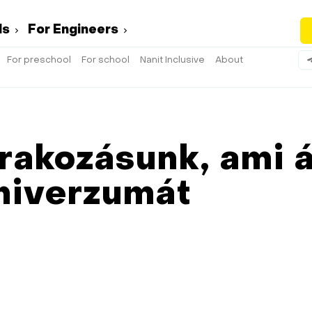
ds
For Engineers
For preschool
For school
Nanit Inclusive
About
rakozásunk, ami á
niverzumát