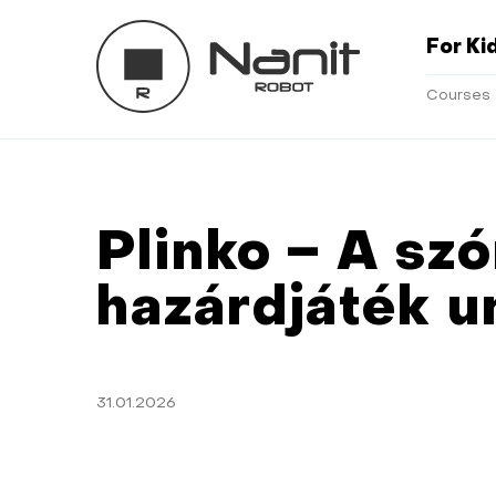
For Ki
Courses
Plinko – A szó
hazárdjáték u
31.01.2026