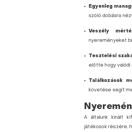
Egyenleg manag
szóló dobásra néz
Veszély mérték
nyereményeket biz
Tesztelési szak
előtte hogy valódi
Találkozások me
követése segít me
Nyeremény
A általunk kínált k
játékosok részére, h