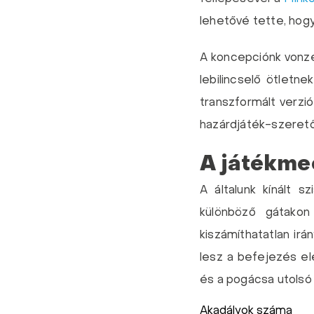
lehetővé tette, hogy
A koncepciónk vonze
lebilincselő ötletne
transzformált verzió
hazárdjáték-szeret
A játékme
A általunk kínált 
különböző gátakon
kiszámíthatatlan ir
lesz a befejezés elé
és a pogácsa utolsó
Akadályok száma