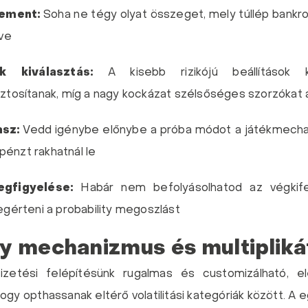
ement:
Soha ne tégy olyat összeget, mely túllép bankr
ve
 kiválasztás:
A kisebb rizikójú beállítások ki
tosítanak, míg a nagy kockázat szélsőséges szorzókat a
asz:
Vedd igénybe előnybe a próba módot a játékmech
 pénzt rakhatnál le
gfigyelése:
Habár nem befolyásolhatod az végkifej
gérteni a probability megoszlást
 mechanizmus és multipliká
ifizetési felépítésünk rugalmas és customizálható, e
ogy opthassanak eltérő volatilitási kategóriák között. A 