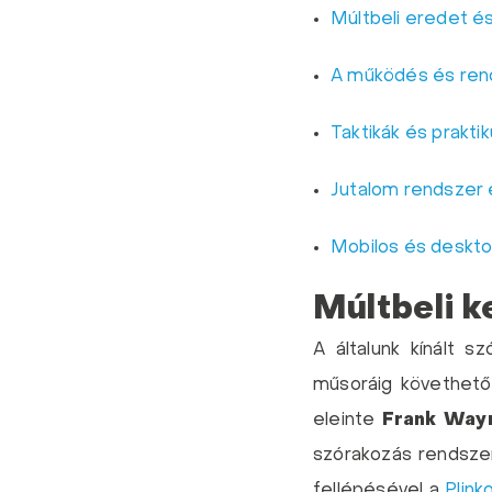
Múltbeli eredet é
A működés és ren
Taktikák és praktik
Jutalom rendszer é
Mobilos és deskto
Múltbeli k
A általunk kínált s
műsoráig követhető 
eleinte
Frank Way
szórakozás rendszer
fellépésével a
Plink