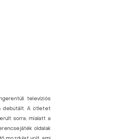
gerentúli televíziós
 debütált. A ötletet
rült sorra, mialatt a
erencsejáték oldalak
ő mozdulat volt, ami