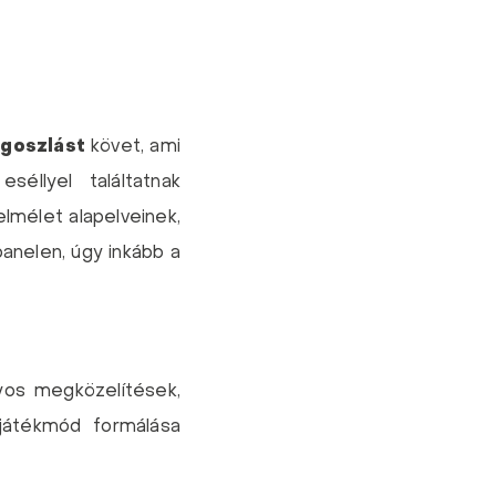
egoszlást
követ, ami
éllyel találtatnak
lmélet alapelveinek,
anelen, úgy inkább a
yos megközelítések,
 játékmód formálása