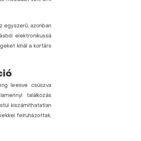
az egyszerű, azonban
dásból elektronikussá
geket kínál a kortárs
ció
rong leesve csúszva
amennyi találkozás
tül kiszámíthatatlan
kekkel felruházottak,