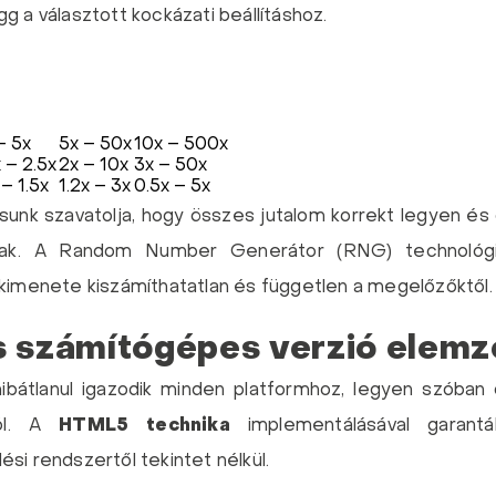
g a választott kockázati beállításhoz.
– 5x
5x – 50x
10x – 500x
x – 2.5x
2x – 10x
3x – 50x
 – 1.5x
1.2x – 3x
0.5x – 5x
unk szavatolja, hogy összes jutalom korrekt legyen é
ak. A Random Number Generátor (RNG) technológiáj
 kimenete kiszámíthatatlan és független a megelőzőktől.
s számítógépes verzió elem
ibátlanul igazodik minden platformhoz, legyen szóban d
ról. A
HTML5 technika
implementálásával garantá
si rendszertől tekintet nélkül.