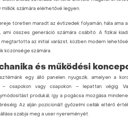
 milliók számára elérhetővé legyen.
reje töretlen maradt az évtizedek folyamán, hála ama 
k, ami összes generáció számára csábító. A fizikai kia
 megtartotta az initial varázst, közben modern lehetősé
ők közönsége számára.
chanika és működési koncep
szisztémánk egy álló panelen nyugszik, amelyen a ko
 – csapokon vagy csapokon – lepattan végig. Val
ánymódosítást produkál, így a pogácsa mozgása mindenes
réséig. Az alján pozicionált győzelmi cellák eltérő érté
 állása szabja meg a user nyereményét.