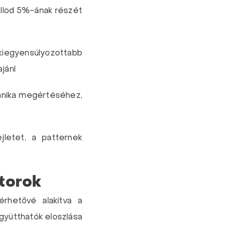
ollod 5%-ának részét
egyensúlyozottabb
jánl
anika megértéséhez,
letet, a patternek
torok
lérhetővé alakítva a
együtthatók eloszlása