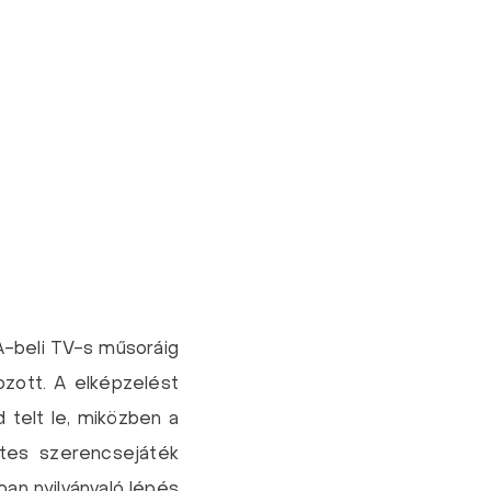
A-beli TV-s műsoráig
zott. A elképzelést
 telt le, miközben a
etes szerencsejáték
an nyilvánvaló lépés