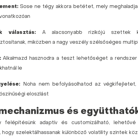
ement:
Sose ne tégy akkora betétet, mely meghaladj
 vonatkozóan
k választás:
A alacsonyabb rizikójú szettek ki
tosítanak, miközben a nagy veszély szélsőséges multipli
:
Alkalmazd hasznodra a teszt lehetőséget a rendszer 
khatnál le
gyelése:
Noha nem befolyásolhatod az végkifejletet,
lószínűségi eloszlást
i mechanizmus és együttható
 felépítésünk adaptív és customizálható, lehetővé
ogy szelektálhassanak különböző volatility szintek közö