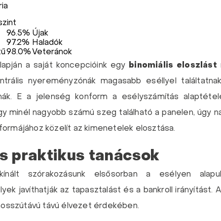
ria
szint
96.5%
Újak
97.2%
Haladók
tű
98.0%
Veteránok
lapján a saját koncepcióink egy
binomiális eloszlást
ntrális nyereményzónák magasabb eséllyel találtatna
ák. E a jelenség konform a esélyszámítás alaptétele
ogy minél nagyobb számú szeg található a panelen, úgy
formájához közelít az kimenetelek elosztása.
s praktikus tanácsok
ínált szórakozásunk elsősorban a esélyen alapu
ek javíthatják az tapasztalást és a bankroll irányítást.
 hosszútávú távú élvezet érdekében.