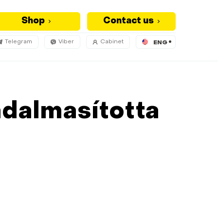
Shop
Contact us
Telegram
Viber
Cabinet
ENG
adalmasította