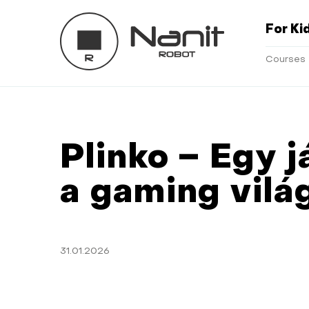
For Ki
Courses
Plinko – Egy 
a gaming vilá
31.01.2026