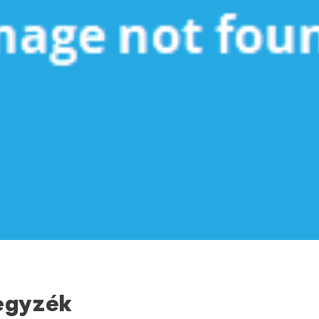
egyzék