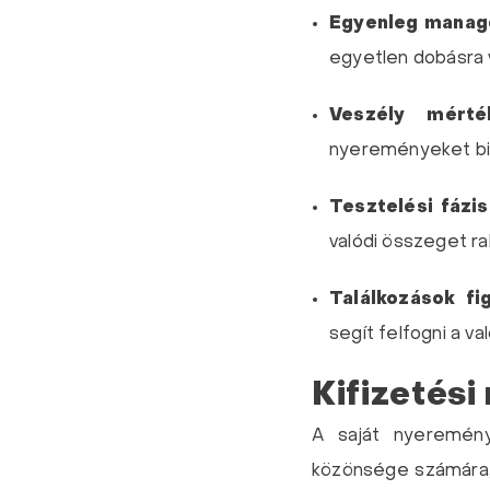
Egyenleg manag
egyetlen dobásra
Veszély mérté
nyereményeket biz
Tesztelési fázis
valódi összeget ra
Találkozások fi
segít felfogni a va
Kifizetés
A saját nyeremény
közönsége számára, h