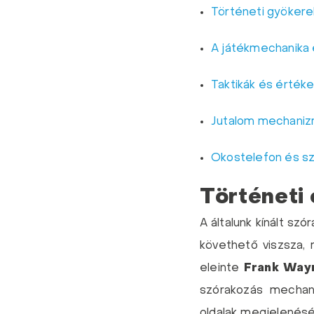
Történeti gyökere
A játékmechanika 
Taktikák és érték
Jutalom mechaniz
Okostelefon és s
Történeti 
A általunk kínált s
követhető viszsza,
eleinte
Frank Way
szórakozás mechani
oldalak megjelenés