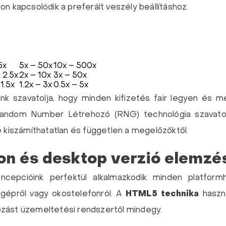
on kapcsolódik a preferált veszély beállításhoz.
5x
5x – 50x
10x – 500x
– 2.5x
2x – 10x
3x – 50x
 1.5x
1.2x – 3x
0.5x – 5x
k szavatolja, hogy minden kifizetés fair legyen és me
andom Number Létrehozó (RNG) technológia szavatol
e kiszámíthatatlan és független a megelőzőktől.
on és desktop verzió elemzé
koncepcióink perfektül alkalmazkodik minden platfor
agépről vagy okostelefonról. A
HTML5 technika
haszná
zást üzemeltetési rendszertől mindegy.