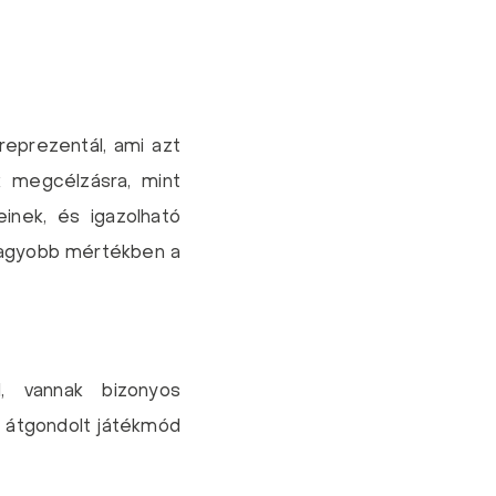
reprezentál, ami azt
k megcélzásra, mint
inek, és igazolható
 nagyobb mértékben a
l, vannak bizonyos
 A átgondolt játékmód