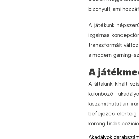
bizonyult, ami hozzá
A játékunk népszer
izgalmas koncepcióna
transzformált változ
a modern gaming-sz
A játékme
A általunk kínált s
különböző akadál
kiszámíthatatlan ir
befejezés elértéig.
korong finális pozíci
Akadályok darabszá