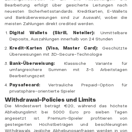
Bearbeitung erfolgt über gesicherte Leitungen nach
neuesten Sicherheitsstandards. Kreditkarten, E-Wallets
und Banküberweisungen sind zur Auswahl, wobei die
meisten Zahlungen direkt credited werden.
Digital Wallets (Skrill, Neteller):
Unmittelbare
Deposits, Auszahlungen innerhalb von 24 Stunden
Kredit-Karten (Visa, Master Card):
Geschützte
Überweisungen mit 3D-Secure-Technologie
Bank-Überweisung:
Klassische Variante für
umfangreichere Summen mit 3-5 Arbeitstagen
Bearbeitungszeit
Paysafecard:
Vertrauliche Prepaid-Option für
privatsphäre-orientierte Spieler
Withdrawal-Policies und Limits
Die Mindestwert beträgt €20, während das höchste
Abhebungslimit bei 5000 Euro pro sieben Tagen
angesetzt ist. Premium-Spieler profitieren von
gesteigerten Höchstbeträgen und beschleunigten
Withdrawals. Jegliche Abhebungsanfragen werden in von