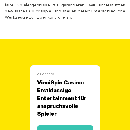
faire Spielergebnisse zu garantieren. Wir unterstützen
bewusstes Glücksspiel und stellen bereit unterschiedliche
Werkzeuge zur Eigenkontrolle an.
08.04.2026
VinciSpin Casino:
Erstklassige
Entertainment für
anspruchsvolle
Spieler