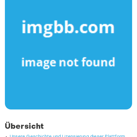
Übersicht
Unsere Geschichte und Lizensierung dieser Plattform