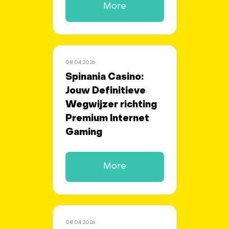
More
08.04.2026
Spinania Casino:
Jouw Definitieve
Wegwijzer richting
Premium Internet
Gaming
More
08.04.2026