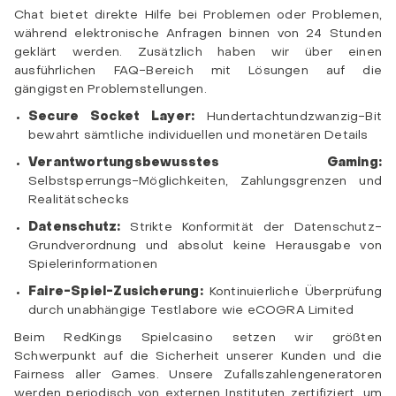
Chat bietet direkte Hilfe bei Problemen oder Problemen,
während elektronische Anfragen binnen von 24 Stunden
geklärt werden. Zusätzlich haben wir über einen
ausführlichen FAQ-Bereich mit Lösungen auf die
gängigsten Problemstellungen.
Secure Socket Layer:
Hundertachtundzwanzig-Bit
bewahrt sämtliche individuellen und monetären Details
Verantwortungsbewusstes Gaming:
Selbstsperrungs-Möglichkeiten, Zahlungsgrenzen und
Realitätschecks
Datenschutz:
Strikte Konformität der Datenschutz-
Grundverordnung und absolut keine Herausgabe von
Spielerinformationen
Faire-Spiel-Zusicherung:
Kontinuierliche Überprüfung
durch unabhängige Testlabore wie eCOGRA Limited
Beim RedKings Spielcasino setzen wir größten
Schwerpunkt auf die Sicherheit unserer Kunden und die
Fairness aller Games. Unsere Zufallszahlengeneratoren
werden periodisch von externen Instituten zertifiziert, um