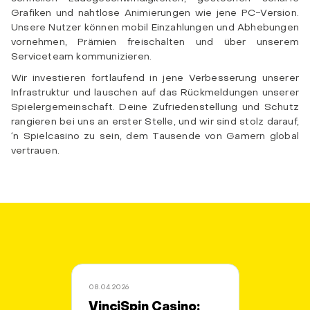
Grafiken und nahtlose Animierungen wie jene PC-Version.
Unsere Nutzer können mobil Einzahlungen und Abhebungen
vornehmen, Prämien freischalten und über unserem
Serviceteam kommunizieren.
Wir investieren fortlaufend in jene Verbesserung unserer
Infrastruktur und lauschen auf das Rückmeldungen unserer
Spielergemeinschaft. Deine Zufriedenstellung und Schutz
rangieren bei uns an erster Stelle, und wir sind stolz darauf,
‘n Spielcasino zu sein, dem Tausende von Gamern global
vertrauen.
08.04.2026
VinciSpin Casino: