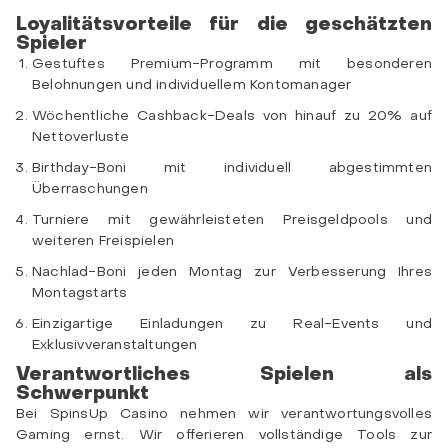
Loyalitätsvorteile für die geschätzten
Spieler
Gestuftes Premium-Programm mit besonderen
Belohnungen und individuellem Kontomanager
Wöchentliche Cashback-Deals von hinauf zu 20% auf
Nettoverluste
Birthday-Boni mit individuell abgestimmten
Überraschungen
Turniere mit gewährleisteten Preisgeldpools und
weiteren Freispielen
Nachlad-Boni jeden Montag zur Verbesserung Ihres
Montagstarts
Einzigartige Einladungen zu Real-Events und
Exklusivveranstaltungen
Verantwortliches Spielen als
Schwerpunkt
Bei SpinsUp Casino nehmen wir verantwortungsvolles
Gaming ernst. Wir offerieren vollständige Tools zur