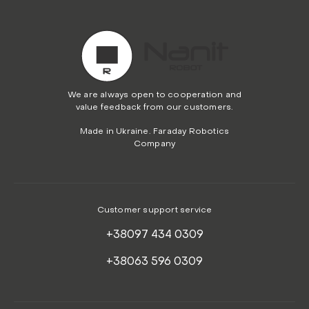
We are always open to cooperation and
value feedback from our customers.
Made in Ukraine. Faraday Robotics
Company
Customer support service
+38097 434 0309
+38063 596 0309