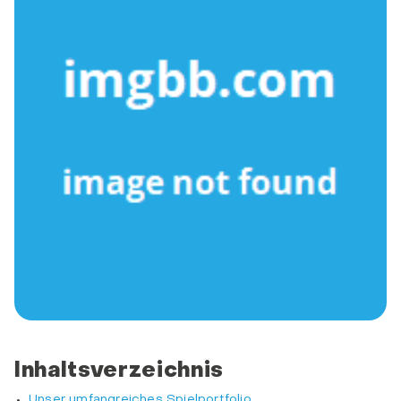
Inhaltsverzeichnis
Unser umfangreiches Spielportfolio